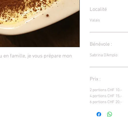
Localité
Valais
Bénévole :
Sabrina D'Amplo
u en famille, je vous prépare mon
Prix :
2 portions CHF 10.-
4 portions CHF 15.-
6 portions CHF 20.-