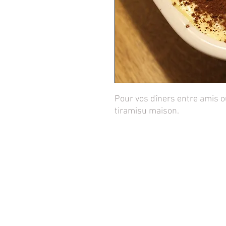
Pour vos dîners entre amis o
tiramisu maison.