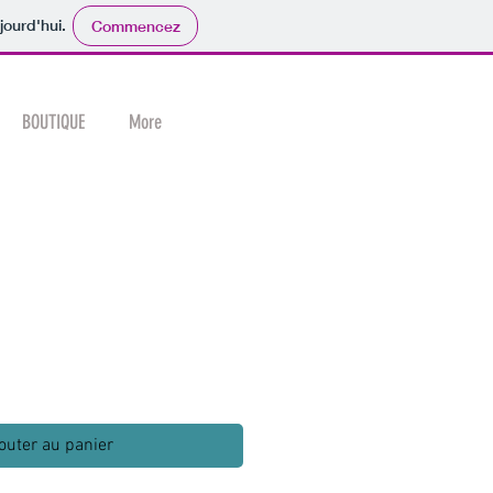
jourd'hui.
Commencez
BOUTIQUE
More
outer au panier